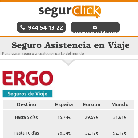
944 54 13 22
res@segurclick.com
Seguro Asistencia en Viaje
Para viajar seguro a cualquier parte del mundo
Destino
España
Europa
Mundo
Hasta 5 días
15.74€
29.69€
51.61€
Hasta 10 días
26.54€
52.12€
92.17€