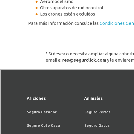
Aeromodelismo
Otros aparatos de radiocontrol
Los drones están excluídos
Para más información consulte las
Condiciones Gen
* Si desea o necesita ampliar alguna cober
email a:
res@segurclick.com
y le enviare
Aficiones
Animales
Seguro Cazador
Seguro Perros
Seguro Coto Caza
Seguro Gatos