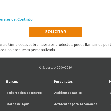
erales del Contrato
SOLICITAR
tura o tiene dudas sobre nuestros productos, puede llamarnos por 
mos una propuesta personalizada.
© Segurclick 2000-2026
Barcos
Personales
H
Embarcación de Recreo
Accidentes Básico
S
Motos de Agua
Accidentes para Autónomos
S