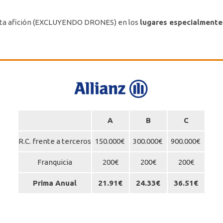
ta afición (EXCLUYENDO DRONES) en los
lugares especialment
A
B
C
R.C. frente a terceros
150.000€
300.000€
900.000€
Franquicia
200€
200€
200€
Prima Anual
21.91€
24.33€
36.51€