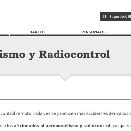
Segurclick B
BARCOS
PERSONALES
ismo y Radiocontrol
a control remoto, cada vez se producen más accidentes derivados d
ir a los
aficionados al aeromodelismo y radiocontrol
que quiera